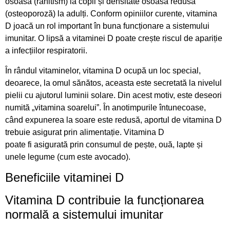
osoasă (rahitism) la copii și densitate osoasă redusă
(osteoporoză) la adulți. Conform opiniilor curente, vitamina
D joacă un rol important în buna funcționare a sistemului
imunitar. O lipsă a vitaminei D poate crește riscul de apariție
a infecțiilor respiratorii.
În rândul vitaminelor, vitamina D ocupă un loc special,
deoarece, la omul sănătos, aceasta este secretată la nivelul
pielii cu ajutorul luminii solare. Din acest motiv, este deseori
numită „vitamina soarelui”. În anotimpurile întunecoase,
când expunerea la soare este redusă, aportul de vitamina D
trebuie asigurat prin alimentație. Vitamina D
poate fi asigurată prin consumul de pește, ouă, lapte și
unele legume (cum este avocado).
Beneficiile vitaminei D
Vitamina D contribuie la funcționarea
normală a sistemului imunitar